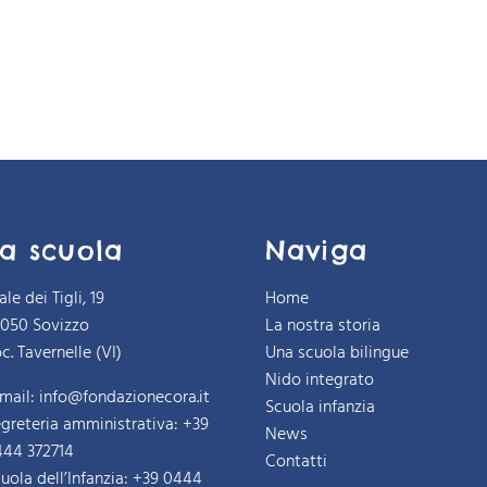
a scuola
Naviga
ale dei Tigli, 19
Home
6050 Sovizzo
La nostra storia
c. Tavernelle (VI)
Una scuola bilingue
Nido integrato
mail:
info@fondazionecora.it
Scuola infanzia
greteria amministrativa:
+39
News
444 372714
Contatti
uola dell’Infanzia:
+39 0444