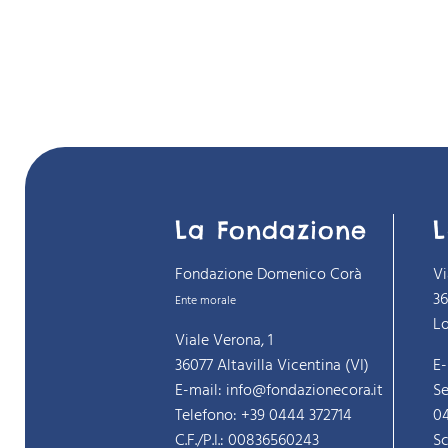
La Fondazione
L
Fondazione Domenico Corà
Vi
3
Ente morale
Lo
Viale Verona, 1
36077 Altavilla Vicentina (VI)
E-
E-mail: info@fondazionecora.it
Se
Telefono: +39 0444 372714
0
C.F./P.I.: 00836560243
Sc