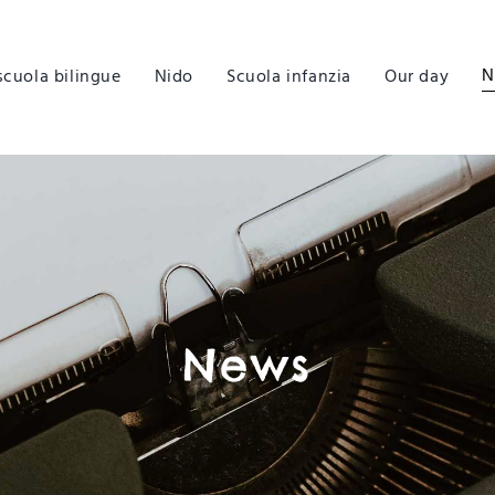
N
scuola bilingue
Nido
Scuola infanzia
Our day
News