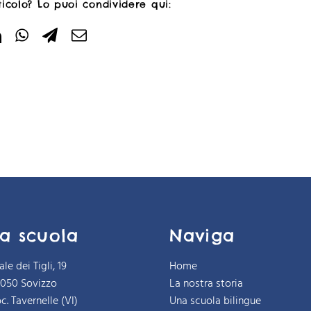
ticolo? Lo puoi condividere qui:
a scuola
Naviga
ale dei Tigli, 19
Home
6050 Sovizzo
La nostra storia
c. Tavernelle (VI)
Una scuola bilingue