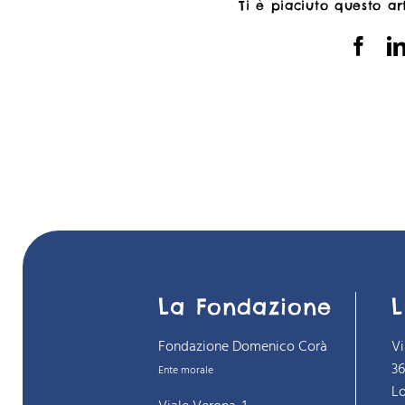
Ti è piaciuto questo ar
La Fondazione
L
Fondazione Domenico Corà
Vi
3
Ente morale
Lo