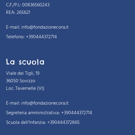
C.F./P.I.: 00836560243
REA: 265621
E-mail:
info@fondazionecora.it
Telefono: +390444372714
La scuola
Viale dei Tigli, 19
36050 Sovizzo
Loc. Tavernelle (VI)
E-mail:
info@fondazionecora.it
Segreteria amministrativa:
+390444372714
Scuola dell’Infanzia:
+390444372865